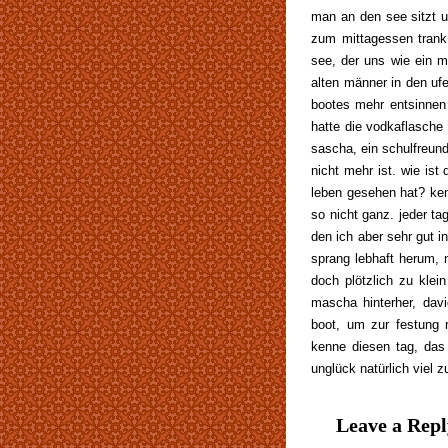
man an den see sitzt u
zum mittagessen trank
see, der uns wie ein m
alten männer in den uf
bootes mehr entsinnen 
hatte die vodkaflasche
sascha, ein schulfreund
nicht mehr ist. wie is
leben gesehen hat? kenn
so nicht ganz. jeder ta
den ich aber sehr gut i
sprang lebhaft herum, 
doch plötzlich zu klei
mascha hinterher, dav
boot, um zur festung r
kenne diesen tag, das
unglück natürlich viel z
Leave a Repl