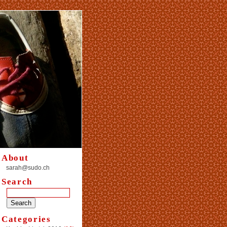
About
sarah@sudo.ch
Search
Categories