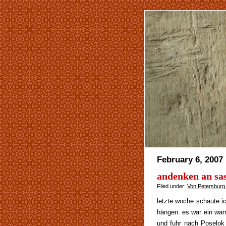
February 6, 2007
andenken an sa
Filed under:
Von Petersburg
letzte woche schaute i
hängen. es war ein warm
und fuhr nach Poselok 