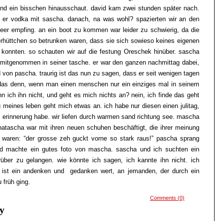
nd ein bisschen hinausschaut. david kam zwei stunden später nach.
 er vodka mit sascha. danach, na was wohl? spazierten wir an den
eer empfing. an ein boot zu kommen war leider zu schwierig, da die
erhüttchen so betrunken waren, dass sie sich sowieso keines eigenen
konnten. so schauten wir auf die festung Oreschek hinüber. sascha
 mitgenommen in seiner tasche. er war den ganzen nachmittag dabei,
 von pascha. traurig ist das nun zu sagen, dass er seit wenigen tagen
t das denn, wenn man einen menschen nur ein einziges mal in seinem
 ich ihn nicht, und geht es mich nichts an? nein, ich finde das geht
g meines leben geht mich etwas an. ich habe nur diesen einen julitag,
n erinnerung habe. wir liefen durch warmen sand richtung see. mascha
natascha war mit ihren neuen schuhen beschäftigt, die ihrer meinung
n waren: “der grosse zeh guckt vorne so stark raus!” pascha sprang
id machte ein gutes foto von mascha. sascha und ich suchten ein
über zu gelangen. wie könnte ich sagen, ich kannte ihn nicht. ich
 ist ein andenken und gedanken wert, an jemanden, der durch ein
u früh ging.
Comments (0)
y