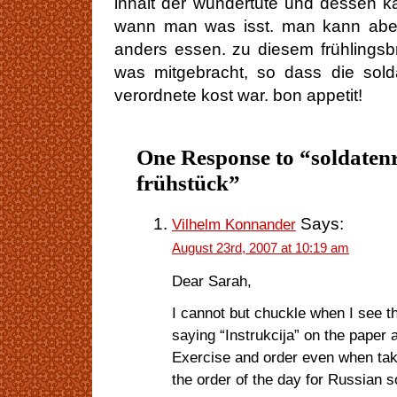
inhalt der wundertüte und dessen k
wann man was isst. man kann aber 
anders essen. zu diesem frühlingsbr
was mitgebracht, so dass die sold
verordnete kost war. bon appetit!
One Response to “soldaten
frühstück”
Says:
Vilhelm Konnander
August 23rd, 2007 at 10:19 am
Dear Sarah,
I cannot but chuckle when I see the
saying “Instrukcija” on the paper a
Exercise and order even when tak
the order of the day for Russian s