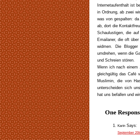
Internetaufenthalt ist 
in Ordnung, ab zwei wir
was von gespalten: da
ab, dort die Kontaktfre
Schaulustigen, die au
Emailaner, die oft übe
widmen. Die Blogger 
umdrehen, wenn die Ga
und Schreien stören.
Wenn ich nach einem Z
gleichgültig das Café v
Muslimin, die von Ha
unterscheiden sich uns
hat uns befallen und wir
One Respons
Says:
Karin
September 20t