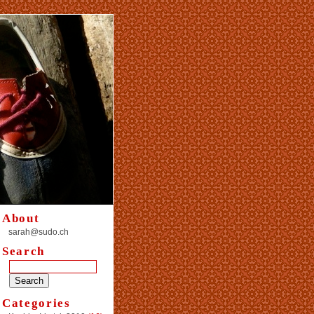
About
sarah@sudo.ch
Search
Categories