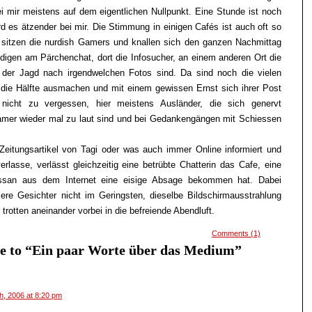
bei mir meistens auf dem eigentlichen Nullpunkt. Eine Stunde ist noch
d es ätzender bei mir. Die Stimmung in einigen Cafés ist auch oft so
 sitzen die nurdish Gamers und knallen sich den ganzen Nachmittag
udigen am Pärchenchat, dort die Infosucher, an einem anderen Ort die
f der Jagd nach irgendwelchen Fotos sind. Da sind noch die vielen
r die Hälfte ausmachen und mit einem gewissen Ernst sich ihrer Post
nicht zu vergessen, hier meistens Ausländer, die sich genervt
mer wieder mal zu laut sind und bei Gedankengängen mit Schiessen
eitungsartikel von Tagi oder was auch immer Online informiert und
erlasse, verlässt gleichzeitig eine betrübte Chatterin das Cafe, eine
ssan aus dem Internet eine eisige Absage bekommen hat. Dabei
ere Gesichter nicht im Geringsten, dieselbe Bildschirmausstrahlung
 trotten aneinander vorbei in die befreiende Abendluft.
Comments (1)
e to “Ein paar Worte über das Medium”
h, 2006 at 8:20 pm