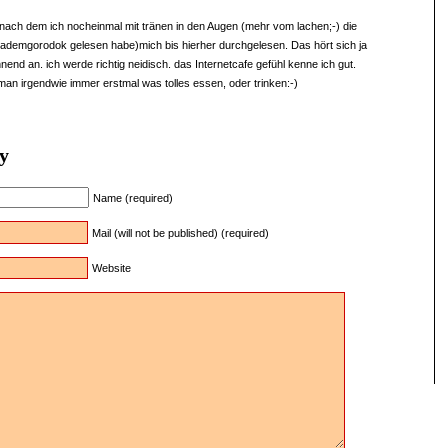
 (nach dem ich nocheinmal mit tränen in den Augen (mehr vom lachen;-) die
kademgorodok gelesen habe)mich bis hierher durchgelesen. Das hört sich ja
nend an. ich werde richtig neidisch. das Internetcafe gefühl kenne ich gut.
n irgendwie immer erstmal was tolles essen, oder trinken:-)
y
Name (required)
Mail (will not be published) (required)
Website