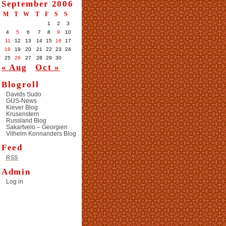
September 2006
M
T
W
T
F
S
S
1
2
3
4
5
6
7
8
9
10
11
12
13
14
15
16
17
18
19
20
21
22
23
24
25
26
27
28
29
30
« Aug
Oct »
Blogroll
Davids Sudo
GUS-News
Kiever Blog
Krusenstern
Russland Blog
Sakartvelo – Georgien
Vilhelm Konnanders Blog
Feed
RSS
Admin
Log in