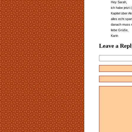
Hey Sarah,
ich habe jetzt
Kapitel über A
alles echt span
danach muss ma
liebe Grüße,
Karin
Leave a Repl