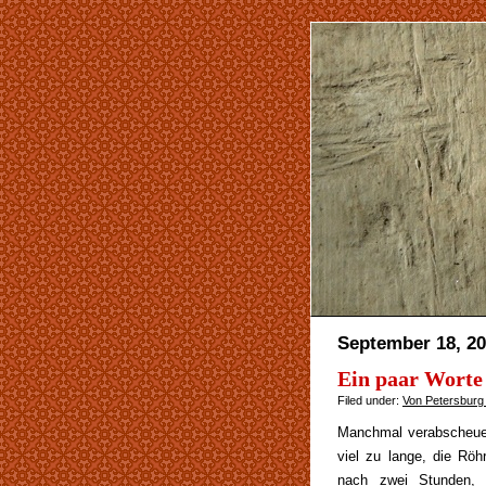
September 18, 2
Ein paar Worte
Filed under:
Von Petersburg
Manchmal verabscheue i
viel zu lange, die Rö
nach zwei Stunden,