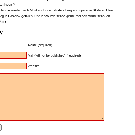
te finden ?
te Januar wieder nach Moskau, bin in Jekaterinburg und später in St.Peter. Mein
rieg in Posjolok gefallen. Und ich würde schon gerne mal dort vorbeischauen.
Peter
y
Name (required)
Mail (will not be published) (required)
Website