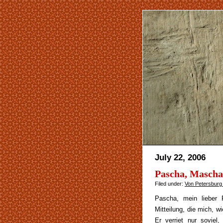
July 22, 2006
Pascha, Mascha
Filed under:
Von Petersburg
Pascha, mein lieber 
Mitteilung, die mich, w
Er verriet nur sovie