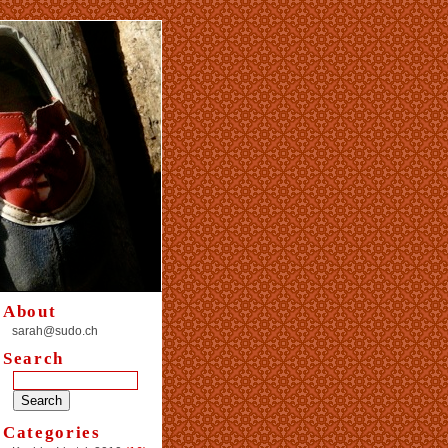
About
sarah@sudo.ch
Search
Categories