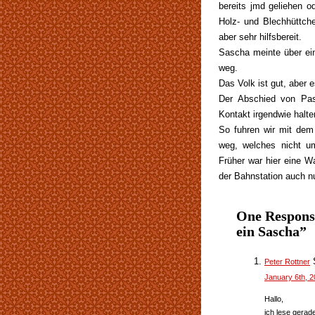
bereits jmd geliehen o
Holz- und Blechhüttche
aber sehr hilfsbereit.
Sascha meinte über ein
weg.
Das Volk ist gut, aber es
Der Abschied von Pas
Kontakt irgendwie halte
So fuhren wir mit dem
weg, welches nicht um
Früher war hier eine Wa
der Bahnstation auch 
One Respons
ein Sascha”
Peter Rottner
January 6th, 2
Hallo,
ich lese gerad