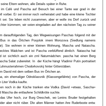
eine Eltern wohnen, alle Details später in Ruhe.
 im Café und Pascha auf Besuch bei einer Tante war grad in der
 vorbei. Er sei immer noch verheiratet und habe eine kleine Tochter
t sei. Sie leben nicht zusammen, aber er wolle ins Dorf zurück und
hter kümmern, wir seien eingeladen auf den nächsten Tag zu seiner
m darauffolgenden Tag, den Wegweisungen Paschas folgend mit der
 Bus in das Örtchen Posjolok imeni Morozova (Siedlung namens
är). Sie wohnen in einer kleinen Wohnung, Mascha und Natascha.
ecktes Mädchen und ist Pascha verblüffend ähnlich. Natascha hat
nd ist sichtlich auch ein zml Naturmädchen. pascha hat einen Berg
cha Salat zubereitet. In der Küche hängt Vladimir Putin portraitiert
uhmusterrahmen Chodorkovskij hinter Gitterstäben.
am David mit dem selben Bus im Örtchen an.
 ein ehemaliger Odnoklassnik (Klassengefährte) von Pascha, der
n Liter Vodka kaufte.
en noch in der Küche tranken etw Vodka (David =etwas, Sascha=
d Mascha die entlaufene Schildkröte suchte.
das Ufer hoch, zur Burg Oreschek, wo Lenins Bruder festgehalten
ider aber nicht rüber. DIe alten Männer hatten ihre Ruderboote entw.