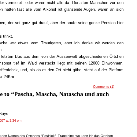
der vermietet oder waren nicht alle da. Die alten Mannchen vor den
n hatten fast alle vom Alkohol rot glänzende Augen, waren an sich
en, der sei ganz gut drauf, aber der saufe seine ganze Pension hier
 trinkt.
cha war etwas vom Traurigeren, aber ich denke wir werden den
n.
 letzten Bus aus dem von der Aussenwelt abgeschiedenen Örtchen
sonst tief im Wald versteckt liegt mit seinen 12000 EInwohnern.
ffenfabrik, und, als ob es den Ort nicht gäbe, steht auf der Platform
nur 24Km.
Comments (1)
e to “Pascha, Mascha, Natascha und auch
Says:
007 at 3:34 pm
e den Namen des Örtchens “Posjolok”. Frage bitte, wo kann ich das Örtchen