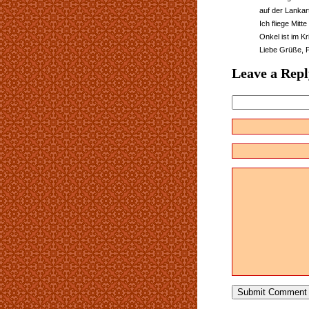
auf der Lankar
Ich fliege Mit
Onkel ist im K
Liebe Grüße, 
Leave a Repl