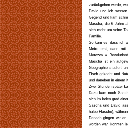
zurückgehen werde, wo s
David und ich sassen
Gegend und kam schnell
Mascha, die 6 Jahre al
sich mehr um seine Toc
Familie.
So kam es, dass ich a
Metro erst, dann mit
Morozov = Revolution
Mascha ist ein aufgew
Geographie studiert u
Fisch gekocht und Natas
und daneben in einem K
Zwei Stunden später k
Dazu kam noch Sascha,
sich im laden grad eine
Sascha und David ass
halbe Flasche), währen
Danach gingen wir an 
worden war, konnten le