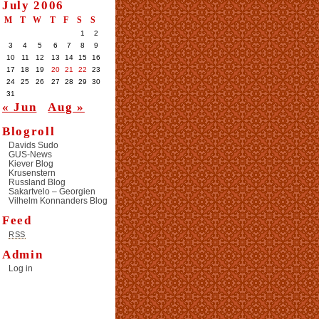
July 2006
M
T
W
T
F
S
S
1
2
3
4
5
6
7
8
9
10
11
12
13
14
15
16
17
18
19
20
21
22
23
24
25
26
27
28
29
30
31
« Jun
Aug »
Blogroll
Davids Sudo
GUS-News
Kiever Blog
Krusenstern
Russland Blog
Sakartvelo – Georgien
Vilhelm Konnanders Blog
Feed
RSS
Admin
Log in