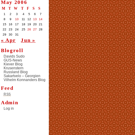
May 2006
M
T
W
T
F
S
S
1
2
3
4
5
6
7
8
9
10
11
12
13
14
15
16
17
18
19
20
21
22
23
24
25
26
27
28
29
30
31
« Apr
Jun »
Blogroll
Davids Sudo
GUS-News
Kiever Blog
Krusenstern
Russland Blog
Sakartvelo – Georgien
Vilhelm Konnanders Blog
Feed
RSS
Admin
Log in