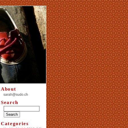
About
sarah@sudo.ch
Search
Categories