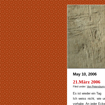
May 10, 2006
21.März 2006
Filed under:
Von Petersburg
Es ist wieder ein Tag
Ich weiss nicht, wie u
vorhabe. An jeder Ecke