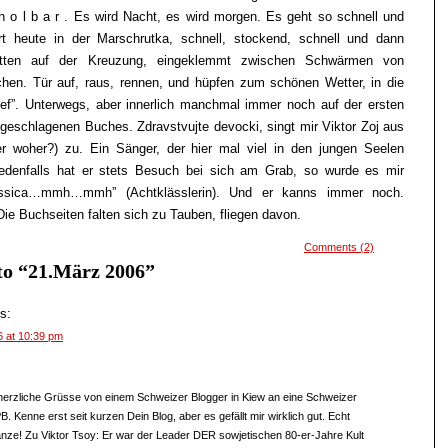
 h o l b a r . Es wird Nacht, es wird morgen. Es geht so schnell und
hrt heute in der Marschrutka, schnell, stockend, schnell und dann
 mitten auf der Kreuzung, eingeklemmt zwischen Schwärmen von
en. Tür auf, raus, rennen, und hüpfen zum schönen Wetter, in die
ef”. Unterwegs, aber innerlich manchmal immer noch auf der ersten
fgeschlagenen Buches. Zdravstvujte devocki, singt mir Viktor Zoj aus
er woher?) zu. Ein Sänger, der hier mal viel in den jungen Seelen
edenfalls hat er stets Besuch bei sich am Grab, so wurde es mir
lassica…mmh…mmh” (Achtklässlerin). Und er kanns immer noch.
 Die Buchseiten falten sich zu Tauben, fliegen davon.
Comments (2)
to “21.März 2006”
s:
6 at 10:39 pm
herzliche Grüsse von einem Schweizer Blogger in Kiew an eine Schweizer
B. Kenne erst seit kurzen Dein Blog, aber es gefällt mir wirklich gut. Echt
nze! Zu Viktor Tsoy: Er war der Leader DER sowjetischen 80-er-Jahre Kult