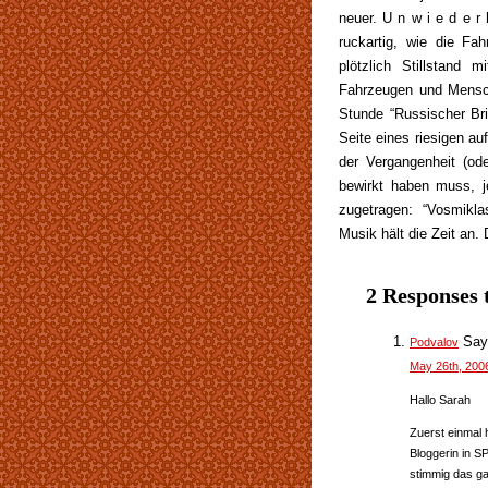
neuer. U n w i e d e r
ruckartig, wie die Fa
plötzlich Stillstand
Fahrzeugen und Mensch
Stunde “Russischer Bri
Seite eines riesigen au
der Vergangenheit (od
bewirkt haben muss, j
zugetragen: “Vosmik
Musik hält die Zeit an.
2 Responses 
Say
Podvalov
May 26th, 200
Hallo Sarah
Zuerst einmal 
Bloggerin in SP
stimmig das ga