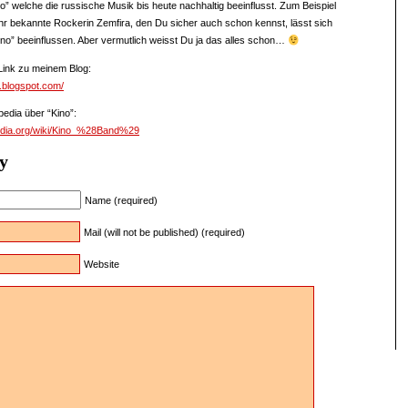
” welche die russische Musik bis heute nachhaltig beeinflusst. Zum Beispiel
ehr bekannte Rockerin Zemfira, den Du sicher auch schon kennst, lässt sich
ino” beeinflussen. Aber vermutlich weisst Du ja das alles schon…
Link zu meinem Blog:
w.blogspot.com/
edia über “Kino”:
pedia.org/wiki/Kino_%28Band%29
y
Name (required)
Mail (will not be published) (required)
Website