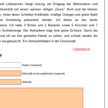
r und Lederjacken hängt müssig am Eingang der Metrostation und
hineintritt mit einem warmen, ekligen „Gluck”. Bunt sind die kleinen
n, hinter deren Scheiben Kohlköpfe, knallige Orangen und grüne Äpfel
arer Anordnung präsentiert werden. Ich denke an das bunte
lasse: Ich habe 3 Birnen und 2 Bananen sowie 5 Kirschen und 7
Schnittmenge. Die Verkäuferin trägt eine grüne Schürze. Durch die
sind oft nur ihre geröteten Hände zu sehen, und schnell werden die
 ausgetauscht. Ein Verkäuferliladen in der Grossstadt.
Comments (0)
y
Name (required)
Mail (will not be published) (required)
Website