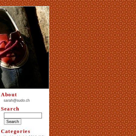
About
sarah@sudo.ch
Search
Categories